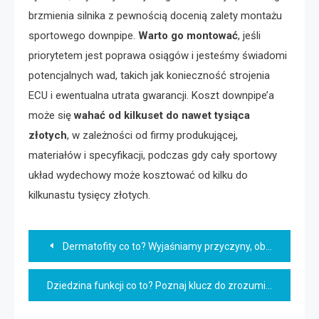
brzmienia silnika z pewnością docenią zalety montażu
sportowego downpipe.
Warto go montować
, jeśli
priorytetem jest poprawa osiągów i jesteśmy świadomi
potencjalnych wad, takich jak konieczność strojenia
ECU i ewentualna utrata gwarancji. Koszt downpipe’a
może się
wahać od kilkuset do nawet tysiąca
złotych
, w zależności od firmy produkującej,
materiałów i specyfikacji, podczas gdy cały sportowy
układ wydechowy może kosztować od kilku do
kilkunastu tysięcy złotych.
Nawigacja
Dermatofity co to? Wyjaśniamy przyczyny, objawy i leczenie
wpisu
Dziedzina funkcji co to? Poznaj klucz do zrozumienia matematyki!