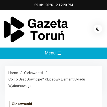
Skip
09 sie, 2026
12:17:21 PM
to
content
Gazeta Toruń
Menu
Home
Ciekawostki
Co To Jest Downpipe? Kluczowy Element Układu
Wydechowego!
Ciekawostki