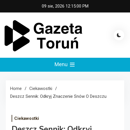
Skip
09 sie, 2026
12:15:00 PM
to
content
Gazeta Toruń
Menu
Home
Ciekawostki
Deszcz Sennik: Odkryj Znaczenie Snów O Deszczu
Ciekawostki
Deszcz Sennik: Odkryj