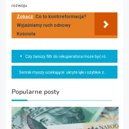
rozwoju.
Zobacz
Co to kontrreformacja?
Wyjaśniamy ruch odnowy
Kościoła
Nawigacja
Czy tańszy filtr do rekuperatora może być równie skuteczny?
wpisu
Sennik myszy uciekające: ukryte lęki i szybkie zmiany
Popularne posty