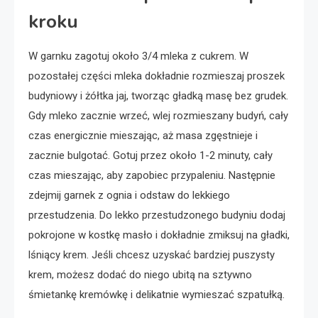
kroku
W garnku zagotuj około 3/4 mleka z cukrem. W
pozostałej części mleka dokładnie rozmieszaj proszek
budyniowy i żółtka jaj, tworząc gładką masę bez grudek.
Gdy mleko zacznie wrzeć, wlej rozmieszany budyń, cały
czas energicznie mieszając, aż masa zgęstnieje i
zacznie bulgotać. Gotuj przez około 1-2 minuty, cały
czas mieszając, aby zapobiec przypaleniu. Następnie
zdejmij garnek z ognia i odstaw do lekkiego
przestudzenia. Do lekko przestudzonego budyniu dodaj
pokrojone w kostkę masło i dokładnie zmiksuj na gładki,
lśniący krem. Jeśli chcesz uzyskać bardziej puszysty
krem, możesz dodać do niego ubitą na sztywno
śmietankę kremówkę i delikatnie wymieszać szpatułką.