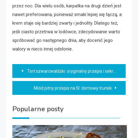
przez noc. Dla wielu osób, karpatka na drugi dzień jest
nawet preferowana, ponieważ smaki lepiej się łączą, a
krem staje się bardziej zwarty i jednolity. Dlatego też,
jeśli ciasto przetrwa w lodówce, zdecydowanie warto
spróbować go następnego dnia, aby docenić jego
walory w nieco innej odsłonie.
Nawigacja
Tort szwarcwaldzki: oryginalny przepis i sekret mistrzostwa
wpisu
Miód pitny przepis na 5l: domowy trunek
Popularne posty