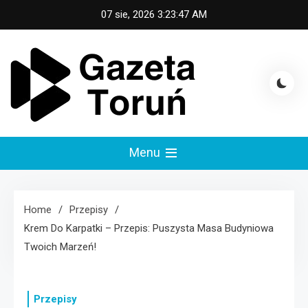
Skip
07 sie, 2026
3:23:48 AM
to
content
Gazeta Toruń
Menu
Home
Przepisy
Krem Do Karpatki – Przepis: Puszysta Masa Budyniowa
Twoich Marzeń!
Przepisy