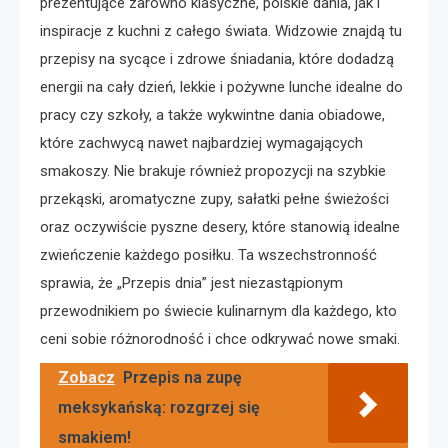
prezentujące zarówno klasyczne, polskie dania, jak i
inspiracje z kuchni z całego świata. Widzowie znajdą tu
przepisy na sycące i zdrowe śniadania, które dodadzą
energii na cały dzień, lekkie i pożywne lunche idealne do
pracy czy szkoły, a także wykwintne dania obiadowe,
które zachwycą nawet najbardziej wymagających
smakoszy. Nie brakuje również propozycji na szybkie
przekąski, aromatyczne zupy, sałatki pełne świeżości
oraz oczywiście pyszne desery, które stanowią idealne
zwieńczenie każdego posiłku. Ta wszechstronność
sprawia, że „Przepis dnia” jest niezastąpionym
przewodnikiem po świecie kulinarnym dla każdego, kto
ceni sobie różnorodność i chce odkrywać nowe smaki.
Zobacz
Przepis na zupę
meksykańską: rozgrzej się
smakiem!