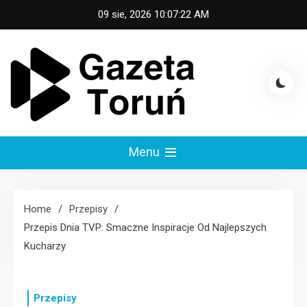
Skip
09 sie, 2026
10:07:23 AM
to
content
Gazeta Toruń
Menu
Home
Przepisy
Przepis Dnia TVP: Smaczne Inspiracje Od Najlepszych
Kucharzy
Przepisy