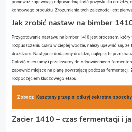
ponieważ zapewniają odpowiednią ilość pożywki dla drożdży, 
końcowego produktu. Zrozumienie tych zależności jest pierw
Jak zrobić nastaw na bimber 141
Przygotowanie nastawu na bimber 1410 jest procesem, który 
rozpuszczeniu cukru w ciepłej wodzie, należy upewnić się, że
drożdżom. Następnie dodajemy drożdże, najlepiej te przeznaczo
Całość mieszamy i przelewamy do odpowiedniego fermentora,
zapewnić miejsce na pianę powstającą podczas fermentacji. Z
rozpoczęciem kluczowego etapu.
Zobacz
Kasztany przepis: odkryj sekretne sposob
Zacier 1410 – czas fermentacji i 