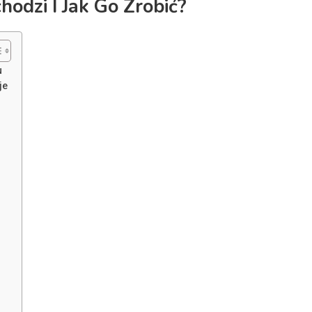
hodzi I Jak Go Zrobić?
u
je