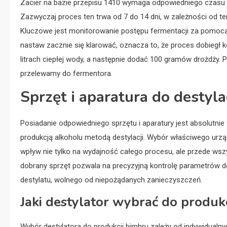
Zacier na bazie przepisu 1410 wymaga odpowiedniego czasu fe
Zazwyczaj proces ten trwa od 7 do 14 dni, w zależności od te
Kluczowe jest monitorowanie postępu fermentacji za pomocą r
nastaw zacznie się klarować, oznacza to, że proces dobiegł 
litrach ciepłej wody, a następnie dodać 100 gramów drożdży. 
przelewamy do fermentora.
Sprzęt i aparatura do destyla
Posiadanie odpowiedniego sprzętu i aparatury jest absolutn
produkcją alkoholu metodą destylacji. Wybór właściwego urz
wpływ nie tylko na wydajność całego procesu, ale przede wsz
dobrany sprzęt pozwala na precyzyjną kontrolę parametrów de
destylatu, wolnego od niepożądanych zanieczyszczeń.
Jaki destylator wybrać do produk
Wybór destylatora do produkcji bimbru zależy od indywidualny