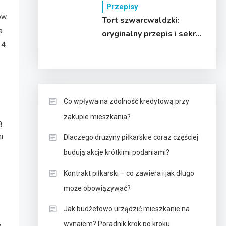
Przepisy
ów.
Tort szwarcwaldzki:
a
oryginalny przepis i sekret
 4
mistrzostwa
Co wpływa na zdolność kredytową przy
zakupie mieszkania?
ą
i
Dlaczego drużyny piłkarskie coraz częściej
budują akcje krótkimi podaniami?
Kontrakt piłkarski – co zawiera i jak długo
może obowiązywać?
Jak budżetowo urządzić mieszkanie na
wynajem? Poradnik krok po kroku
y