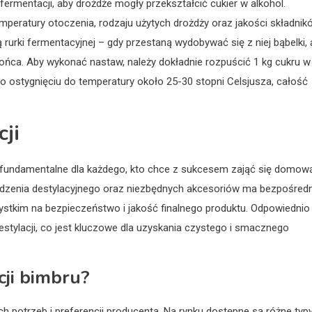
rmentacji, aby drożdże mogły przekształcić cukier w alkohol.
mperatury otoczenia, rodzaju użytych drożdży oraz jakości składnik
urki fermentacyjnej – gdy przestaną wydobywać się z niej bąbelki, 
końca. Aby wykonać nastaw, należy dokładnie rozpuścić 1 kg cukru w
Po ostygnięciu do temperatury około 25-30 stopni Celsjusza, całość
cji
ie fundamentalne dla każdego, kto chce z sukcesem zająć się domow
ądzenia destylacyjnego oraz niezbędnych akcesoriów ma bezpośredn
ystkim na bezpieczeństwo i jakość finalnego produktu. Odpowiednio
stylacji, co jest kluczowe dla uzyskania czystego i smacznego
cji bimbru?
ch potrzeb i preferencji producenta. Na rynku dostępne są różne typ