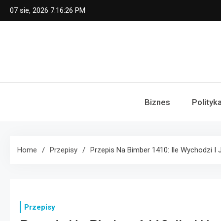
Skip
07 sie, 2026
7:16:27 PM
to
content
Biznes
Polityk
Home
Przepisy
Przepis Na Bimber 1410: Ile Wychodzi I 
Przepisy