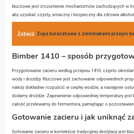
kluczowe jest zrozumienie mechanizmów zachodzących w tra
aby uzyskać czysty, smaczny i bezpieczny dla zdrowia alkohol
Zobacz
Zupa buraczkowa z ziemniakami przepis ba
Bimber 1410 – sposób przygotow
Przygotowanie zacieru według przepisu 1410, często określan
wody i drożdży. Kluczowe jest zachowanie odpowiednich propor
należy dokładnie rozpuścić w ciepłej wodzie, a następnie ost
dodamy drożdże. Zapewnienie odpowiedniej temperatury jest k
całość przelewamy do fermentora, pamiętając o pozostawieni
Gotowanie zacieru i jak uniknąć 
Gotowanie zacieru w kontekście tradycyjnej destylacji jest k