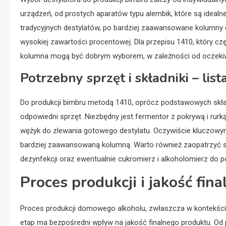
urządzeń, od prostych aparatów typu alembik, które są idealn
tradycyjnych destylatów, po bardziej zaawansowane kolumny d
wysokiej zawartości procentowej. Dla przepisu 1410, który cz
kolumna mogą być dobrym wyborem, w zależności od oczekiw
Potrzebny sprzęt i składniki – li
Do produkcji bimbru metodą 1410, oprócz podstawowych składn
odpowiedni sprzęt. Niezbędny jest fermentor z pokrywą i rurk
wężyk do zlewania gotowego destylatu. Oczywiście kluczowym
bardziej zaawansowaną kolumną. Warto również zaopatrzyć s
dezynfekcji oraz ewentualnie cukromierz i alkoholomierz do 
Proces produkcji i jakość fin
Proces produkcji domowego alkoholu, zwłaszcza w kontekście 
etap ma bezpośredni wpływ na jakość finalnego produktu. Od 