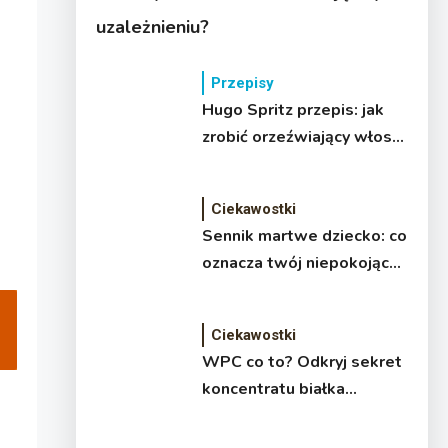
uzależnieniu?
Przepisy
Hugo Spritz przepis: jak
zrobić orzeźwiający włoski
drink?
Ciekawostki
Sennik martwe dziecko: co
oznacza twój niepokojący
sen?
Ciekawostki
WPC co to? Odkryj sekret
koncentratu białka
serwatkowego!