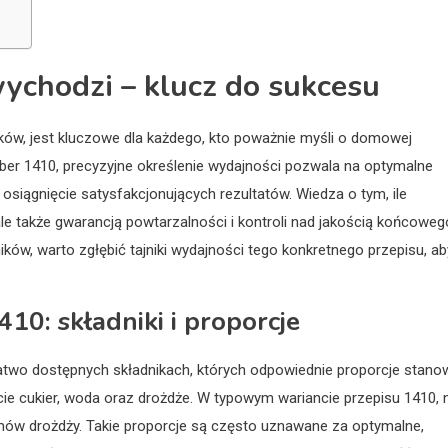
wychodzi – klucz do sukcesu
ników, jest kluczowe dla każdego, kto poważnie myśli o domowej
mber 1410, precyzyjne określenie wydajności pozwala na optymalne
siągnięcie satysfakcjonujących rezultatów. Wiedza o tym, ile
ale także gwarancją powtarzalności i kontroli nad jakością końcoweg
ków, warto zgłębić tajniki wydajności tego konkretnego przepisu, ab
0: składniki i proporcje
łatwo dostępnych składnikach, których odpowiednie proporcje stano
e cukier, woda oraz drożdże. W typowym wariancie przepisu 1410, 
amów drożdży. Takie proporcje są często uznawane za optymalne,