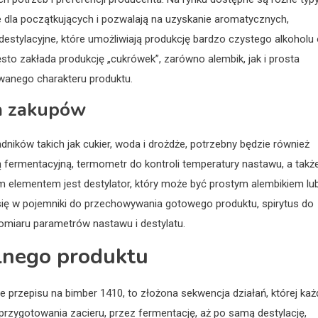
e dla początkujących i pozwalają na uzyskanie aromatycznych,
estylacyjne, które umożliwiają produkcję bardzo czystego alkoholu
ęsto zakłada produkcję „cukrówek”, zarówno alembik, jak i prosta
anego charakteru produktu.
sta zakupów
ików takich jak cukier, woda i drożdże, potrzebny będzie również
ą fermentacyjną, termometr do kontroli temperatury nastawu, a takż
 elementem jest destylator, który może być prostym alembikiem lu
ię w pojemniki do przechowywania gotowego produktu, spirytus do
pomiaru parametrów nastawu i destylatu.
alnego produktu
przepisu na bimber 1410, to złożona sekwencja działań, której każ
przygotowania zacieru, przez fermentację, aż po samą destylację,