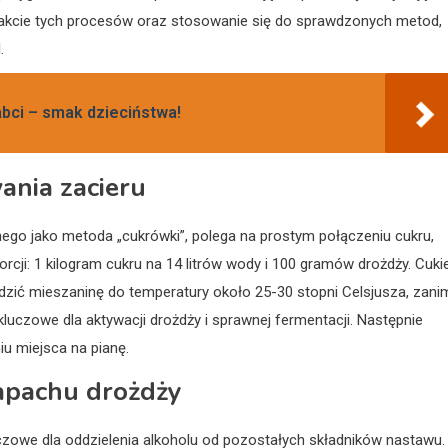
kcie tych procesów oraz stosowanie się do sprawdzonych metod,
.
bci – smak dzieciństwa!
ania zacieru
ego jako metoda „cukrówki”, polega na prostym połączeniu cukru,
cji: 1 kilogram cukru na 14 litrów wody i 100 gramów drożdży. Cuki
udzić mieszaninę do temperatury około 25-30 stopni Celsjusza, zani
luczowe dla aktywacji drożdży i sprawnej fermentacji. Następnie
u miejsca na pianę.
zapachu drożdży
luczowe dla oddzielenia alkoholu od pozostałych składników nastawu