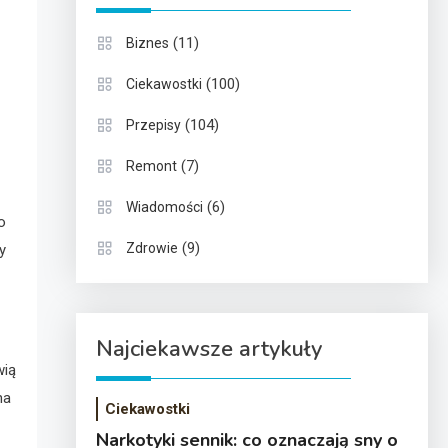
(11)
Biznes
(100)
Ciekawostki
(104)
Przepisy
(7)
Remont
(6)
Wiadomości
o
(9)
Zdrowie
y
Najciekawsze artykuły
wią
na
Ciekawostki
Narkotyki sennik: co oznaczają sny o