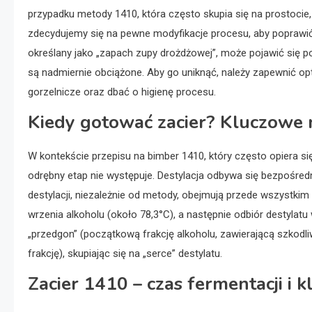
przypadku metody 1410, która często skupia się na prostocie
zdecydujemy się na pewne modyfikacje procesu, aby poprawić 
określany jako „zapach zupy drożdżowej”, może pojawić się p
są nadmiernie obciążone. Aby go uniknąć, należy zapewnić o
gorzelnicze oraz dbać o higienę procesu.
Kiedy gotować zacier? Kluczowe 
W kontekście przepisu na bimber 1410, który często opiera si
odrębny etap nie występuje. Destylacja odbywa się bezpoś
destylacji, niezależnie od metody, obejmują przede wszystk
wrzenia alkoholu (około 78,3°C), a następnie odbiór destylatu w
„przedgon” (początkową frakcję alkoholu, zawierającą szkodl
frakcję), skupiając się na „serce” destylatu.
Zacier 1410 – czas fermentacji i 