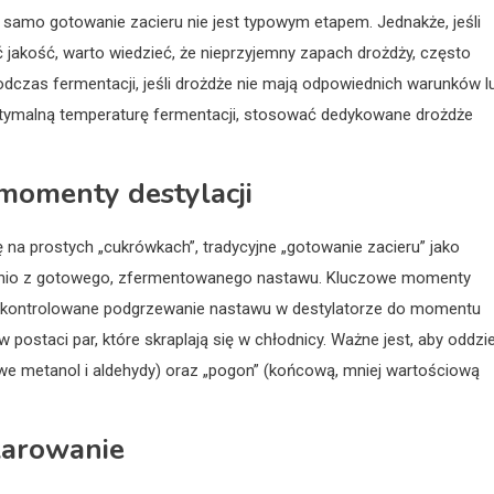
, samo gotowanie zacieru nie jest typowym etapem. Jednakże, jeśli
jakość, warto wiedzieć, że nieprzyjemny zapach drożdży, często
odczas fermentacji, jeśli drożdże nie mają odpowiednich warunków l
ptymalną temperaturę fermentacji, stosować dedykowane drożdże
momenty destylacji
ę na prostych „cukrówkach”, tradycyjne „gotowanie zacieru” jako
rednio z gotowego, zfermentowanego nastawu. Kluczowe momenty
im kontrolowane podgrzewanie nastawu w destylatorze do momentu
 postaci par, które skraplają się w chłodnicy. Ważne jest, aby oddzie
iwe metanol i aldehydy) oraz „pogon” (końcową, mniej wartościową
klarowanie