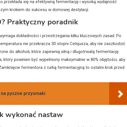
co przekłada się na efektywną fermentację i wysoką wydajność
szym krokiem do sukcesu w domowej destylacji.
0? Praktyczny poradnik
wymaga dokładności i przestrzegania kilku kluczowych zasad. Po
 temperatura nie przekracza 30 stopni Celsjusza, aby nie zaszkodzić
ne do alkoholi, które zapewnią silną i długotrwałą fermentację.
 który powinien być wypełniony maksymalnie w 80% objętości, aby
amknięcie fermentora z rurką fermentacyjną to ostatni krok przed
y na pyszne przysmaki
jak wykonać nastaw