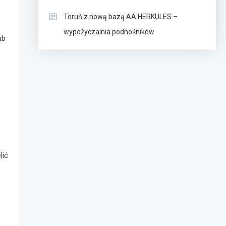
Toruń z nową bazą AA HERKULES –
wypożyczalnia podnośników
ub
lić