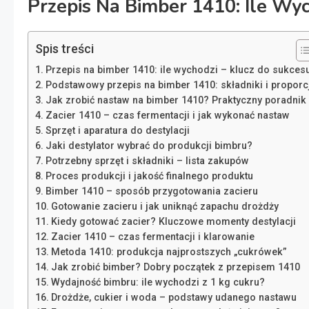
Przepis Na Bimber 1410: Ile Wyc
Spis treści
Przepis na bimber 1410: ile wychodzi – klucz do sukces
Podstawowy przepis na bimber 1410: składniki i proporc
Jak zrobić nastaw na bimber 1410? Praktyczny poradnik
Zacier 1410 – czas fermentacji i jak wykonać nastaw
Sprzęt i aparatura do destylacji
Jaki destylator wybrać do produkcji bimbru?
Potrzebny sprzęt i składniki – lista zakupów
Proces produkcji i jakość finalnego produktu
Bimber 1410 – sposób przygotowania zacieru
Gotowanie zacieru i jak uniknąć zapachu drożdży
Kiedy gotować zacier? Kluczowe momenty destylacji
Zacier 1410 – czas fermentacji i klarowanie
Metoda 1410: produkcja najprostszych „cukrówek”
Jak zrobić bimber? Dobry początek z przepisem 1410
Wydajność bimbru: ile wychodzi z 1 kg cukru?
Drożdże, cukier i woda – podstawy udanego nastawu