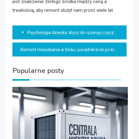
jest znalezienie złotego środka między ceną a
trwałością, aby remont służył nam przez wiele lat.
Nawigacja
Psychologia dziecka: klucz do rozwoju i szczęścia
wpisu
Remont mieszkania w bloku: poradnik krok po kroku
Popularne posty