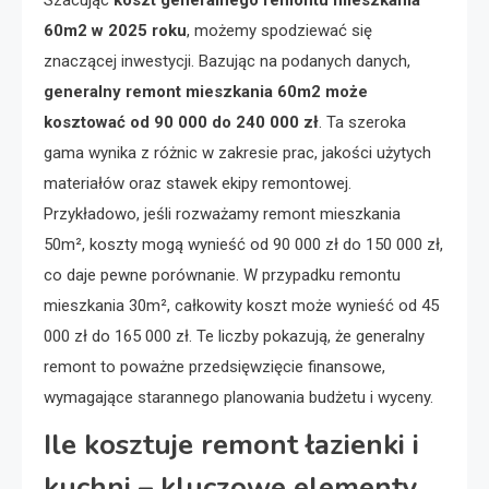
Szacując
koszt generalnego remontu mieszkania
60m2 w 2025 roku
, możemy spodziewać się
znaczącej inwestycji. Bazując na podanych danych,
generalny remont mieszkania 60m2 może
kosztować od 90 000 do 240 000 zł
. Ta szeroka
gama wynika z różnic w zakresie prac, jakości użytych
materiałów oraz stawek ekipy remontowej.
Przykładowo, jeśli rozważamy remont mieszkania
50m², koszty mogą wynieść od 90 000 zł do 150 000 zł,
co daje pewne porównanie. W przypadku remontu
mieszkania 30m², całkowity koszt może wynieść od 45
000 zł do 165 000 zł. Te liczby pokazują, że generalny
remont to poważne przedsięwzięcie finansowe,
wymagające starannego planowania budżetu i wyceny.
Ile kosztuje remont łazienki i
kuchni – kluczowe elementy