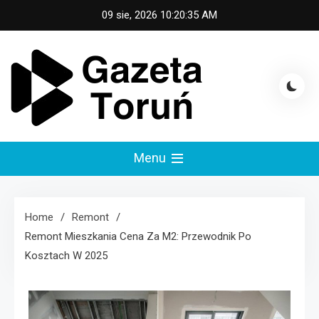
Skip
09 sie, 2026
10:20:36 AM
to
content
Gazeta Toruń
Menu
Home
Remont
Remont Mieszkania Cena Za M2: Przewodnik Po
Kosztach W 2025