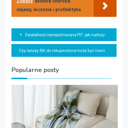
Zobacz
Błonica choroba:
objawy, leczenie i profilaktyka
Nawigacja
Działalność nierejestrowana PIT: jak rozliczyć krok po kroku?
wpisu
Czy tańszy filtr do rekuperatora może być równie skuteczny?
Popularne posty