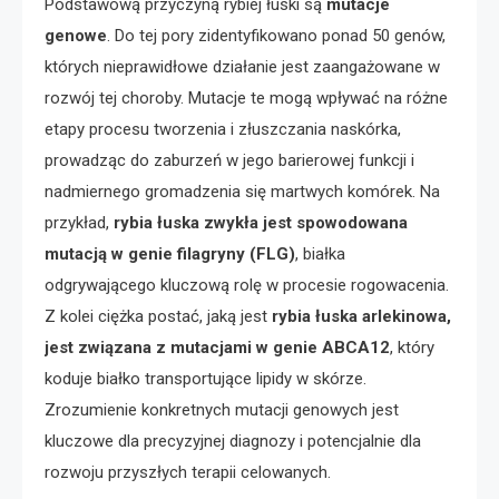
Podstawową przyczyną rybiej łuski są
mutacje
genowe
. Do tej pory zidentyfikowano ponad 50 genów,
których nieprawidłowe działanie jest zaangażowane w
rozwój tej choroby. Mutacje te mogą wpływać na różne
etapy procesu tworzenia i złuszczania naskórka,
prowadząc do zaburzeń w jego barierowej funkcji i
nadmiernego gromadzenia się martwych komórek. Na
przykład,
rybia łuska zwykła jest spowodowana
mutacją w genie filagryny (FLG)
, białka
odgrywającego kluczową rolę w procesie rogowacenia.
Z kolei ciężka postać, jaką jest
rybia łuska arlekinowa,
jest związana z mutacjami w genie ABCA12
, który
koduje białko transportujące lipidy w skórze.
Zrozumienie konkretnych mutacji genowych jest
kluczowe dla precyzyjnej diagnozy i potencjalnie dla
rozwoju przyszłych terapii celowanych.