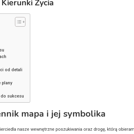
 Kierunki Życia
su
ach
i od detali
 plany
 do sukcesu
nnik mapa i jej symbolika
wierciedla nasze wewnętrzne poszukiwania oraz drogę, którą obiera