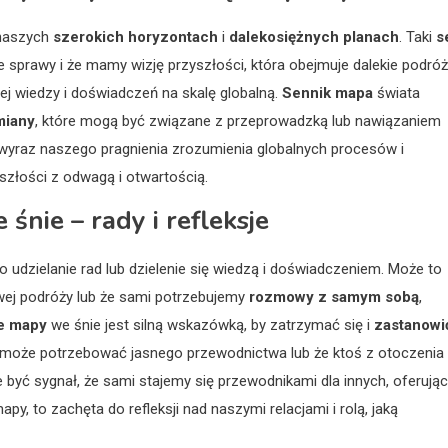
o naszych
szerokich horyzontach
i
dalekosiężnych planach
. Taki
s
sprawy i że mamy wizję przyszłości, która obejmuje dalekie podróż
j wiedzy i doświadczeń na skalę globalną.
Sennik mapa
świata
miany
, które mogą być związane z przeprowadzką lub nawiązaniem
yraz naszego pragnienia zrozumienia globalnych procesów i
szłości z odwagą i otwartością.
nie – rady i refleksje
o udzielanie rad lub dzielenie się wiedzą i doświadczeniem. Może to
wej podróży lub że sami potrzebujemy
rozmowy z samym sobą
,
e mapy
we śnie jest silną wskazówką, by zatrzymać się i
zastanowi
 może potrzebować jasnego przewodnictwa lub że ktoś z otoczenia
 być sygnał, że sami stajemy się przewodnikami dla innych, oferując
y, to zachęta do refleksji nad naszymi relacjami i rolą, jaką