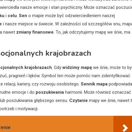
zwierciedla nasze emocje i stan psychiczny. Może oznaczać poczuci
ku
i
celu
.
Sen
o mapie może być odzwierciedleniem naszej
e
i nasze miejsce w świecie. W zależności od szczegółów snu, map
 a nawet
zmiany finansowe
. To, jak odczytujemy mapę we śnie, ma
ocjonalnych krajobrazach
cjonalnych krajobrazach
. Gdy
widzimy mapę
we śnie, może to by
uć, pragnień i lęków. Symbol ten może pomóc nam zidentyfikować
e relacji, kariery, czy rozwoju osobistego.
Sennik mapa
podpowiada
rudne emocje i do
poszukiwania
harmonii. Może również oznaczać
lub poszukiwania głębszego sensu.
Czytanie
mapy we śnie, nawet t
potrzeb i motywacji.
zenie