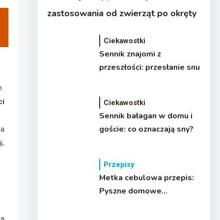
zastosowania od zwierząt po okręty
Ciekawostki
Sennik znajomi z
przeszłości: przesłanie snu
m
ci
Ciekawostki
Sennik bałagan w domu i
goście: co oznaczają sny?
ia
i,
Przepisy
Metka cebulowa przepis:
Pyszne domowe
smarowidło
na