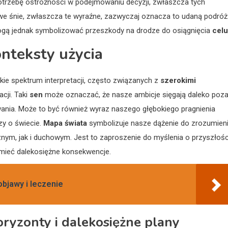
trzebę ostrożności w podejmowaniu decyzji, zwłaszcza tych
e śnie, zwłaszcza te wyraźne, zazwyczaj oznacza to udaną podróż
mogą jednak symbolizować przeszkody na drodze do osiągnięcia
celu
onteksty użycia
kie spektrum interpretacji, często związanych z
szerokimi
cji. Taki
sen
może oznaczać, że nasze ambicje sięgają daleko poz
ania. Może to być również wyraz naszego głębokiego pragnienia
zy o świecie.
Mapa świata
symbolizuje nasze dążenie do zrozumien
ym, jak i duchowym. Jest to zaproszenie do myślenia o przyszłośc
 mieć dalekosiężne konsekwencje.
objawy i leczenie
oryzonty i dalekosiężne plany