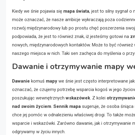
Kiedy we śnie pojawia się
mapa świata
, jest to silny sygnał 
może oznaczać, że nasze ambicje wykraczają poza codzienne 
rozwój międzynarodowy lub po prostu chęć poszerzenia swoje
podpowiada, że jest to również znak, iż jesteśmy gotowi na
z
nowych, międzynarodowych kontaktów. Może to być również w
naszego miejsca w nich. Taki sen zachęca do myślenia o przy
Dawanie i otrzymywanie mapy we ś
Dawanie
komuś
mapy
we śnie jest często interpretowane jak
oznaczać, że czujemy potrzebę wsparcia kogoś w jego życio
poszukując wewnętrznych
wskazówek
. Z kolei
otrzymywani
nad swoim życiem
.
Sennik mapa
sugeruje, że osoba śniąca
chce jej pomóc w odnalezieniu właściwej drogi. To także może
wsparcie i wskazówki. Zarówno dawanie, jak i otrzymywanie map
odgrywamy w życiu innych.