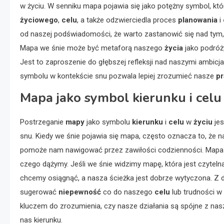
w życiu. W senniku mapa pojawia się jako potężny symbol, k
życiowego
,
celu
, a także odzwierciedla proces
planowania
i
od naszej podświadomości, że warto zastanowić się nad tym, 
Mapa we śnie może być metaforą naszego
życia
jako podróży
Jest to zaproszenie do głębszej refleksji nad naszymi ambicj
symbolu w kontekście snu pozwala lepiej zrozumieć nasze
pr
Mapa jako symbol kierunku i celu
Postrzeganie
mapy
jako symbolu
kierunku
i
celu
w
życiu
jes
snu. Kiedy we śnie pojawia się mapa, często oznacza to, że 
pomoże nam nawigować przez zawiłości codzienności. Map
czego dążymy. Jeśli we śnie widzimy mapę, która jest czyteln
chcemy osiągnąć, a nasza ścieżka jest dobrze wytyczona. Z dr
sugerować
niepewność
co do naszego
celu
lub trudności 
kluczem do zrozumienia, czy nasze działania są spójne z na
nas kierunku.