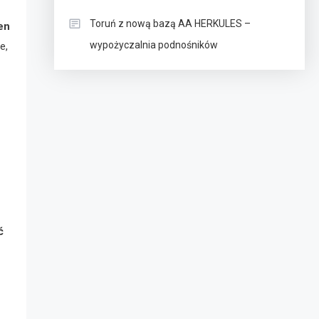
Toruń z nową bazą AA HERKULES –
en
wypożyczalnia podnośników
e,
ć