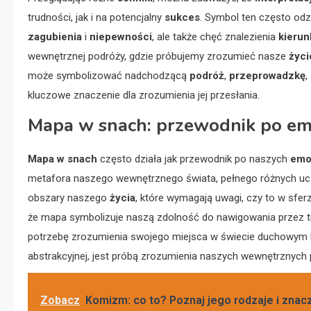
trudności, jak i na potencjalny
sukces
. Symbol ten często od
zagubienia
i
niepewności
, ale także chęć znalezienia
kierun
wewnętrznej podróży, gdzie próbujemy zrozumieć nasze
życi
może symbolizować nadchodzącą
podróż
,
przeprowadzkę
,
kluczowe znaczenie dla zrozumienia jej przesłania.
Mapa w snach: przewodnik po em
Mapa w snach
często działa jak przewodnik po naszych
emo
metafora naszego wewnętrznego świata, pełnego różnych ucz
obszary naszego
życia
, które wymagają uwagi, czy to w sferz
że mapa symbolizuje naszą zdolność do nawigowania przez t
potrzebę zrozumienia swojego miejsca w świecie duchowym 
abstrakcyjnej, jest próbą zrozumienia naszych wewnętrznych 
Zobacz
Komizm: co to? Poznaj jego rodzaje i znac