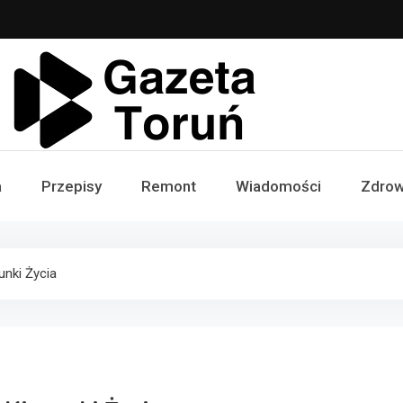
Gazeta Toruń
a
Przepisy
Remont
Wiadomości
Zdrow
unki Życia