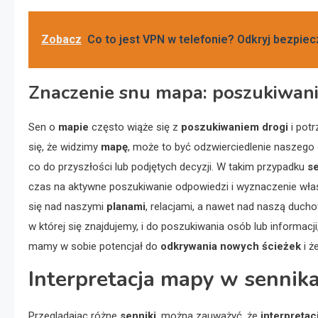
Zobacz
Co to jest VPN w telefonie? Odkryj bezpiec
Znaczenie snu mapa: poszukiwani
Sen o
mapie
często wiąże się z
poszukiwaniem drogi
i potr
się, że widzimy
mapę
, może to być odzwierciedlenie naszeg
co do przyszłości lub podjętych decyzji. W takim przypadku
s
czas na aktywne poszukiwanie odpowiedzi i wyznaczenie wła
się nad naszymi
planami
, relacjami, a nawet nad naszą duch
w której się znajdujemy, i do poszukiwania osób lub informac
mamy w sobie potencjał do
odkrywania nowych ścieżek
i ż
Interpretacja mapy w sennika
Przeglądając różne
senniki
, można zauważyć, że
interpreta