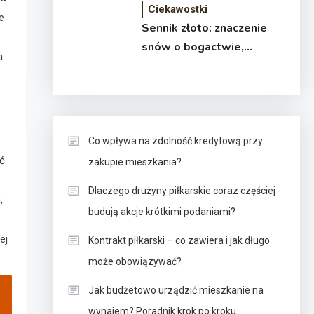
Ciekawostki
e
Sennik złoto: znaczenie
snów o bogactwie,
a
sukcesie i wartości
Co wpływa na zdolność kredytową przy
ć
zakupie mieszkania?
Dlaczego drużyny piłkarskie coraz częściej
,
budują akcje krótkimi podaniami?
ej
Kontrakt piłkarski – co zawiera i jak długo
może obowiązywać?
Jak budżetowo urządzić mieszkanie na
wynajem? Poradnik krok po kroku