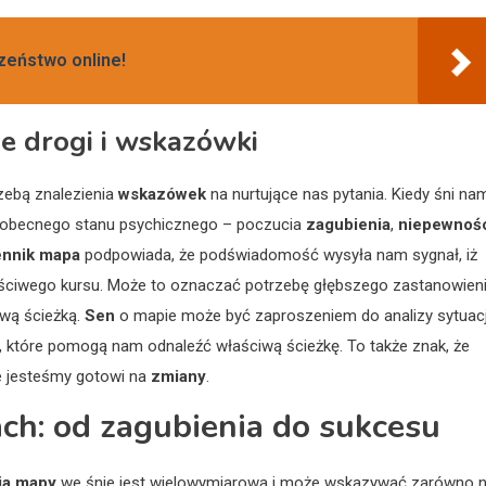
zeństwo online!
e drogi i wskazówki
zebą znalezienia
wskazówek
na nurtujące nas pytania. Kiedy śni na
o obecnego stanu psychicznego – poczucia
zagubienia
,
niepewnoś
ennik mapa
podpowiada, że podświadomość wysyła nam sygnał, iż
ściwego kursu. Może to oznaczać potrzebę głębszego zastanowien
ową ścieżką.
Sen
o mapie może być zaproszeniem do analizy sytuacj
ji, które pomogą nam odnaleźć właściwą ścieżkę. To także znak, że
e jesteśmy gotowi na
zmiany
.
ch: od zagubienia do sukcesu
cja mapy
we śnie jest wielowymiarowa i może wskazywać zarówno 