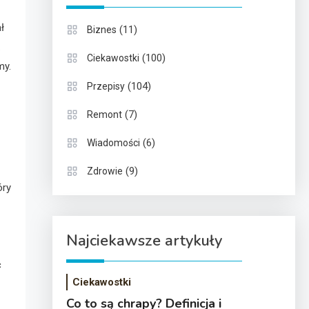
ł
(11)
Biznes
.
(100)
Ciekawostki
my.
(104)
Przepisy
(7)
Remont
(6)
Wiadomości
(9)
Zdrowie
óry
Najciekawsze artykuły
c
Ciekawostki
Co to są chrapy? Definicja i