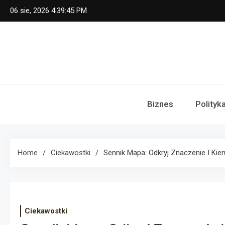
Skip
06 sie, 2026
4:39:46 PM
to
content
Biznes
Polityk
Home
Ciekawostki
Sennik Mapa: Odkryj Znaczenie I Kier
Ciekawostki