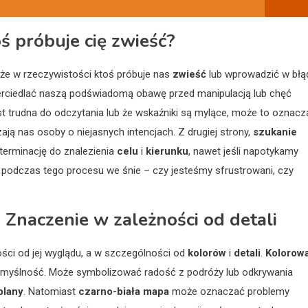
ś próbuje cię zwieść?
 że w rzeczywistości ktoś próbuje nas
zwieść
lub wprowadzić w błą
ierciedlać naszą podświadomą obawę przed manipulacją lub chęć
t trudna do odczytania lub że wskaźniki są mylące, może to oznacz
ają nas osoby o niejasnych intencjach. Z drugiej strony,
szukanie
erminację do znalezienia
celu
i
kierunku
, nawet jeśli napotykamy
 podczas tego procesu we śnie – czy jesteśmy sfrustrowani, czy
Znaczenie w zależności od detali
ści od jej wyglądu, a w szczególności od
kolorów
i
detali
.
Kolorow
pomyślność. Może symbolizować radość z podróży lub odkrywania
plany
. Natomiast
czarno-biała mapa
może oznaczać problemy