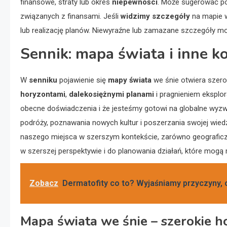
finansowe, straty lub okres
niepewności
. Może sugerować po
związanych z finansami. Jeśli
widzimy szczegóły
na mapie w
lub realizację planów. Niewyraźne lub zamazane szczegóły 
Sennik: mapa świata i inne k
W
senniku
pojawienie się
mapy świata
we śnie otwiera szero
horyzontami
,
dalekosiężnymi planami
i pragnieniem eksplora
obecne doświadczenia i że jesteśmy gotowi na globalne wyzw
podróży, poznawania nowych kultur i poszerzania swojej wied
naszego miejsca w szerszym kontekście, zarówno geograficzn
w szerszej perspektywie i do planowania działań, które mogą
Zobacz
Dermatofity co to? Wyjaśniamy przyczyny, 
Mapa świata we śnie – szerokie h