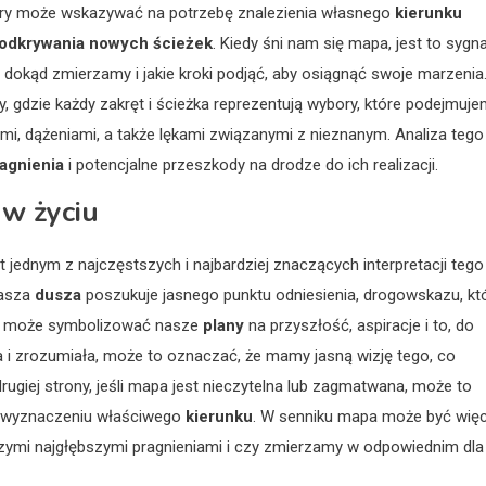
tóry może wskazywać na potrzebę znalezienia własnego
kierunku
odkrywania nowych ścieżek
. Kiedy śni nam się mapa, jest to sygna
dokąd zmierzamy i jakie kroki podjąć, aby osiągnąć swoje marzenia
, gdzie każdy zakręt i ścieżka reprezentują wybory, które podejmuje
ami, dążeniami, a także lękami związanymi z nieznanym. Analiza tego
agnienia
i potencjalne przeszkody na drodze do ich realizacji.
 w życiu
t jednym z najczęstszych i najbardziej znaczących interpretacji tego
nasza
dusza
poszukuje jasnego punktu odniesienia, drogowskazu, kt
a może symbolizować nasze
plany
na przyszłość, aspiracje i to, do
a i zrozumiała, może to oznaczać, że mamy jasną wizję tego, co
ugiej strony, jeśli mapa jest nieczytelna lub zagmatwana, może to
w wyznaczeniu właściwego
kierunku
. W senniku mapa może być wię
szymi najgłębszymi pragnieniami i czy zmierzamy w odpowiednim dla