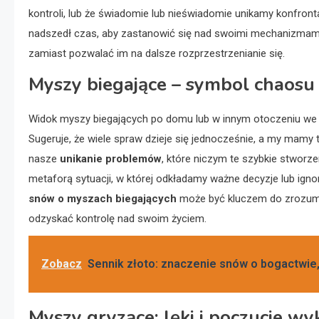
kontroli, lub że świadomie lub nieświadomie unikamy konfront
nadszedł czas, aby zastanowić się nad swoimi mechanizmami 
zamiast pozwalać im na dalsze rozprzestrzenianie się.
Myszy biegające – symbol chaosu
Widok myszy biegających po domu lub w innym otoczeniu we 
Sugeruje, że wiele spraw dzieje się jednocześnie, a my mamy 
nasze
unikanie problemów
, które niczym te szybkie stworz
metaforą sytuacji, w której odkładamy ważne decyzje lub igno
snów o myszach biegających
może być kluczem do zrozumie
odzyskać kontrolę nad swoim życiem.
Zobacz
Sennik złoto: znaczenie snów o bogactwie,
Myszy gryzące: lęki i poczucie wy