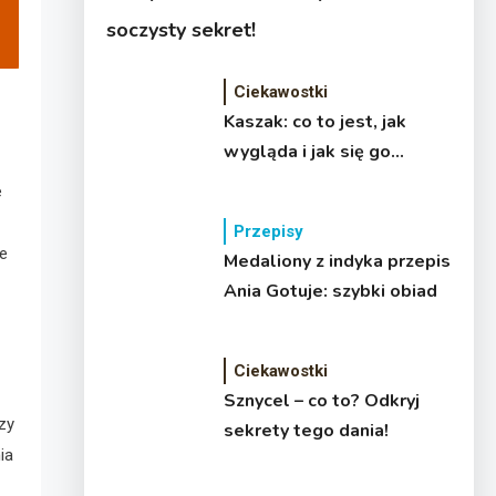
soczysty sekret!
Ciekawostki
Kaszak: co to jest, jak
wygląda i jak się go
pozbyć?
e
Przepisy
le
Medaliony z indyka przepis
Ania Gotuje: szybki obiad
Ciekawostki
Sznycel – co to? Odkryj
zy
sekrety tego dania!
ia