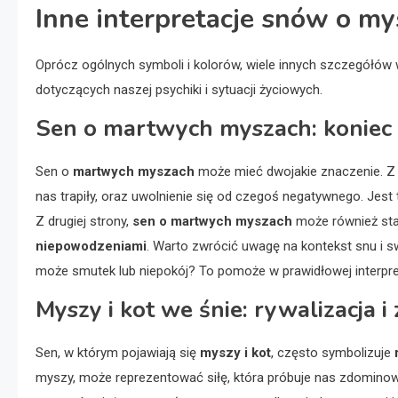
Inne interpretacje snów o m
Oprócz ogólnych symboli i kolorów, wiele innych szczegół
dotyczących naszej psychiki i sytuacji życiowych.
Sen o martwych myszach: koniec
Sen o
martwych myszach
może mieć dwojakie znaczenie. Z
nas trapiły, oraz uwolnienie się od czegoś negatywnego. Jes
Z drugiej strony,
sen o martwych myszach
może również st
niepowodzeniami
. Warto zwrócić uwagę na kontekst snu i 
może smutek lub niepokój? To pomoże w prawidłowej interpret
Myszy i kot we śnie: rywalizacja i
Sen, w którym pojawiają się
myszy i kot
, często symbolizuje
myszy, może reprezentować siłę, która próbuje nas zdominowa