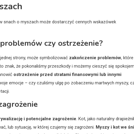
yszach
ów w snach o myszach może dostarczyć cennych wskazówek
 problemów czy ostrzeżenie?
 jednej strony, może symbolizować
zakończenie problemów
, które
t to znak, że pokonaliśmy przeszkody i możemy cieszyć się spokojem
anowić
ostrzeżenie przed stratami finansowymi lub innymi
swoje emocje – czy czuliśmy ulgę po zobaczeniu martwych myszy, c
acji.
 zagrożenie
rywalizację i potencjalne zagrożenie
. Kot, jako naturalny drapieżni
ć, lub sytuację, w której czujemy się zagrożeni.
Myszy i kot we śn