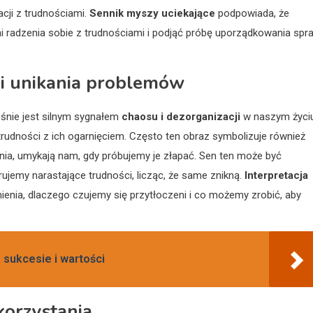
acji z trudnościami.
Sennik myszy uciekające
podpowiada, że
radzenia sobie z trudnościami i podjąć próbę uporządkowania spra
 i unikania problemów
śnie jest silnym sygnałem
chaosu i dezorganizacji
w naszym życiu
trudności z ich ogarnięciem. Często ten obraz symbolizuje również
enia, umykają nam, gdy próbujemy je złapać. Sen ten może być
rujemy narastające trudności, licząc, że same znikną.
Interpretacja
nia, dlaczego czujemy się przytłoczeni i co możemy zrobić, aby
 sukcesie i wartości
korzystania