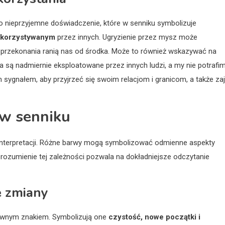
o nieprzyjemne doświadczenie, które w senniku symbolizuje
wykorzystywanym
przez innych. Ugryzienie przez mysz może
 przekonania ranią nas od środka. Może to również wskazywać na
ia są nadmiernie eksploatowane przez innych ludzi, a my nie potrafi
m sygnałem, aby przyjrzeć się swoim relacjom i granicom, a także za
 w senniku
nterpretacji. Różne barwy mogą symbolizować odmienne aspekty
Zrozumienie tej zależności pozwala na dokładniejsze odczytanie
e zmiany
ywnym znakiem. Symbolizują one
czystość, nowe początki i