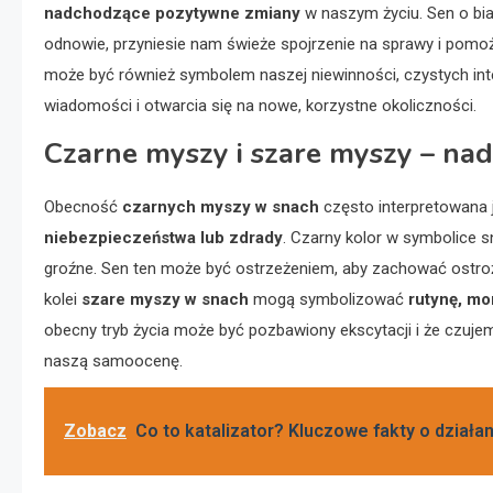
nadchodzące pozytywne zmiany
w naszym życiu. Sen o bi
odnowie, przyniesie nam świeże spojrzenie na sprawy i pom
może być również symbolem naszej niewinności, czystych inte
wiadomości i otwarcia się na nowe, korzystne okoliczności.
Czarne myszy i szare myszy – na
Obecność
czarnych myszy w snach
często interpretowana 
niebezpieczeństwa lub zdrady
. Czarny kolor w symbolice s
groźne. Sen ten może być ostrzeżeniem, aby zachować ostro
kolei
szare myszy w snach
mogą symbolizować
rutynę, mo
obecny tryb życia może być pozbawiony ekscytacji i że czuje
naszą samoocenę.
Zobacz
Co to katalizator? Kluczowe fakty o działa