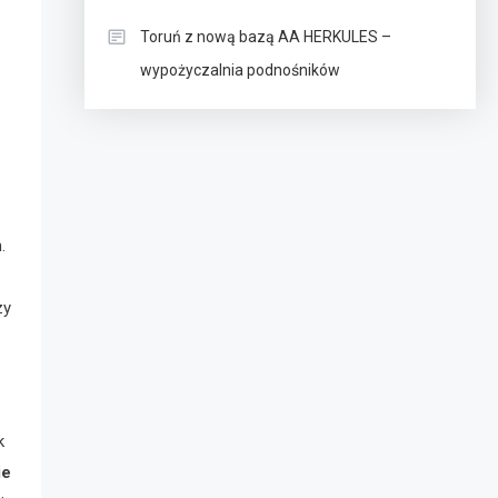
Toruń z nową bazą AA HERKULES –
wypożyczalnia podnośników
.
zy
k
ie