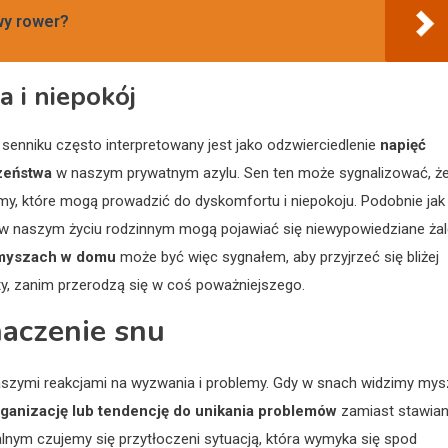
wy rower?
 i niepokój
enniku często interpretowany jest jako odzwierciedlenie
napięć
zeństwa
w naszym prywatnym azylu. Sen ten może sygnalizować, ż
y, które mogą prowadzić do dyskomfortu i niepokoju. Podobnie jak
i w naszym życiu rodzinnym mogą pojawiać się niewypowiedziane ża
myszach w domu
może być więc sygnałem, aby przyjrzeć się bliżej
kty, zanim przerodzą się w coś poważniejszego.
naczenie snu
aszymi reakcjami na wyzwania i problemy. Gdy w snach widzimy mys
ganizację lub tendencję do unikania problemów
zamiast stawian
nym czujemy się przytłoczeni sytuacją, która wymyka się spod