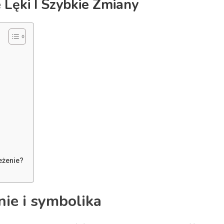
 Lęki I Szybkie Zmiany
eżenie?
ie i symbolika