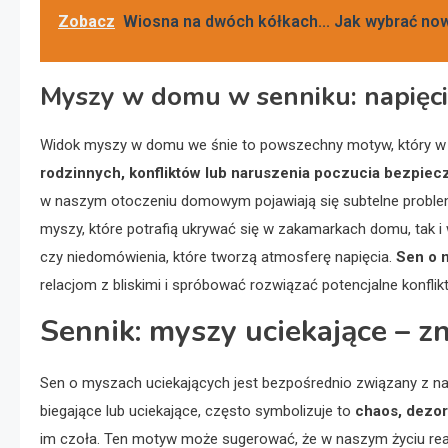
Zobacz
Wiosna na dwóch kółkach... Jak wybrać no
Myszy w domu w senniku: napięcia
Widok myszy w domu we śnie to powszechny motyw, który w s
rodzinnych, konfliktów lub naruszenia poczucia bezpiec
w naszym otoczeniu domowym pojawiają się subtelne problem
myszy, które potrafią ukrywać się w zakamarkach domu, tak 
czy niedomówienia, które tworzą atmosferę napięcia.
Sen o 
relacjom z bliskimi i spróbować rozwiązać potencjalne konfli
Sennik: myszy uciekające – z
Sen o myszach uciekających jest bezpośrednio związany z n
biegające lub uciekające, często symbolizuje to
chaos, dezor
im czoła. Ten motyw może sugerować, że w naszym życiu real