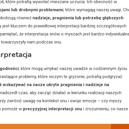
oli, które potrafią wywołać mieszane uczucia. Ich obecność w
kojami lub drobnymi problemami
, które wymagają naszej uwagi. C
mbolizują również
nadzieje, pragnienia lub potrzebę głębszych
y jest kluczem do prawidłowej interpretacji bardziej szczegółowych
pamiętać, że interpretacja snów o myszach jest bardzo indywidualna
e towarzyszyły nam podczas snu.
rpretacja
ogodności
, które mogą umykać naszej uwadze w codziennym życiu.
astające problemy, które niczym te gryzonie, potrafią podgryzać
 wskazywać na nasze ukryte pragnienia i nadzieje na
dszedł czas, aby zacząć działać w kierunku realizacji naszych
ależy zwrócić uwagę na kontekst snu i swoje emocje – czy myszy
 To pomoże w
precyzyjnej interpretacji snu
i zrozumieniu, co nasze