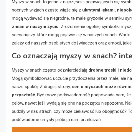
Myszy w snach to jedne z najczęściej pojawiających się symb
nocnych wizjach często wiąże się z
ukrytymi lękami, niepo
mogą wydawać się niegroźne, te małe gryzonie w senniku sy
zmian w naszym życiu
. Zrozumienie ogólnej symboliki mysz
scenariuszy, które mogą pojawić się w naszych snach. Warto 
zależy od naszych osobistych doświadczeń oraz emocji, jaki
Co oznaczają myszy w snach? inte
Myszy w snach często odzwierciedlają
drobne troski i nied
Mogą symbolizować uczucie przytłoczenia przez małe, ale nar
nasze spokój. Z drugiej strony,
sen o myszach może również
przyszłość
. Być może podświadomość podpowiada nam, że na
celów, nawet jeśli wydają się one na początku niepozorne. N
budziły w nas strach, czy może ciekawość lub obojętność?
podświadome umysły próbują nam przekazać.