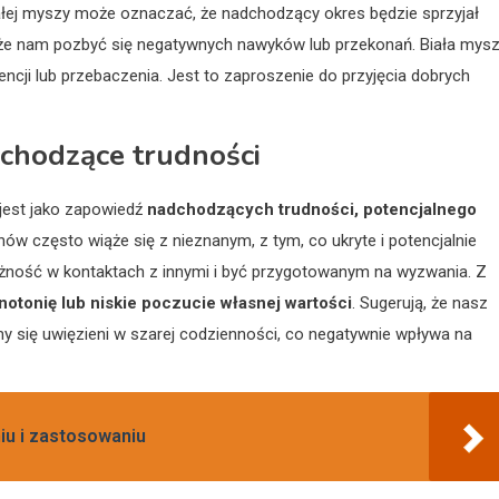
ałej myszy może oznaczać, że nadchodzący okres będzie sprzyjał
oże nam pozbyć się negatywnych nawyków lub przekonań. Biała mys
ncji lub przebaczenia. Jest to zaproszenie do przyjęcia dobrych
dchodzące trudności
jest jako zapowiedź
nadchodzących trudności, potencjalnego
nów często wiąże się z nieznanym, z tym, co ukryte i potencjalnie
żność w kontaktach z innymi i być przygotowanym na wyzwania. Z
notonię lub niskie poczucie własnej wartości
. Sugerują, że nasz
my się uwięzieni w szarej codzienności, co negatywnie wpływa na
niu i zastosowaniu