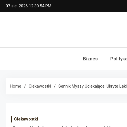
Skip
07 sie, 2026
12:30:55 PM
to
content
Biznes
Polityk
Home
Ciekawostki
Sennik Myszy Uciekające: Ukryte Lęki
Ciekawostki