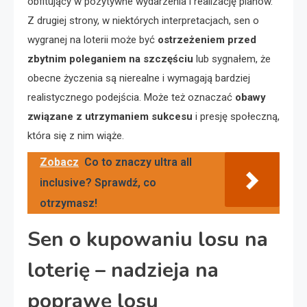
obfitujący w pozytywne wydarzenia i realizację planów.
Z drugiej strony, w niektórych interpretacjach, sen o
wygranej na loterii może być
ostrzeżeniem przed
zbytnim poleganiem na szczęściu
lub sygnałem, że
obecne życzenia są nierealne i wymagają bardziej
realistycznego podejścia. Może też oznaczać
obawy
związane z utrzymaniem sukcesu
i presję społeczną,
która się z nim wiąże.
Zobacz
Co to znaczy ultra all
inclusive? Sprawdź, co
otrzymasz!
Sen o kupowaniu losu na
loterię – nadzieja na
poprawę losu