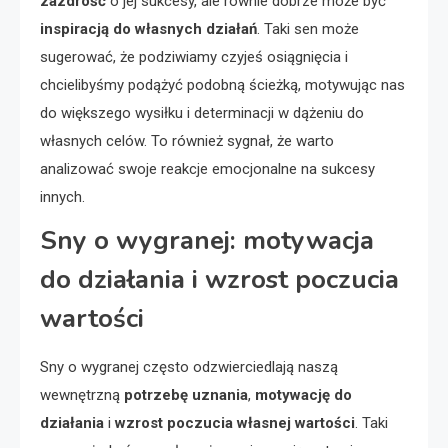
zazdrość
o jej sukcesy, ale równie dobrze może być
inspiracją do własnych działań
. Taki sen może
sugerować, że podziwiamy czyjeś osiągnięcia i
chcielibyśmy podążyć podobną ścieżką, motywując nas
do większego wysiłku i determinacji w dążeniu do
własnych celów. To również sygnał, że warto
analizować swoje reakcje emocjonalne na sukcesy
innych.
Sny o wygranej: motywacja
do działania i wzrost poczucia
wartości
Sny o wygranej często odzwierciedlają naszą
wewnętrzną
potrzebę uznania
,
motywację do
działania
i
wzrost poczucia własnej wartości
. Taki