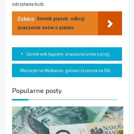
odczytania liczb.
Zobacz
Sennik piasek: odkryj
znaczenie snów o piasku
Nawigacja
Sennik wilk łagodny: znaczenie snów o przyjaznych wilkach
wpisu
Wierszyki na Wielkanoc: gotowe życzenia na SMS i kartki!
Popularne posty