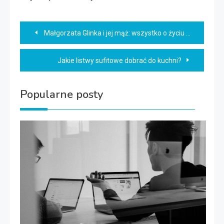
Nawigacja
Małgorzata Glinka i jej mąż: wszystko o życiu prywatnym
wpisu
Jakie listwy sufitowe dobrać do kuchni?
Popularne posty