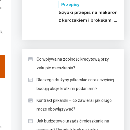
Przepisy
a
Szybki przepis na makaron
z kurczakiem i brokułami w
sosie śmietanowym
ek
–
Co wpływa na zdolność kredytową przy
zakupie mieszkania?
Dlaczego drużyny piłkarskie coraz częściej
budują akcje krótkimi podaniami?
Kontrakt piłkarski – co zawiera i jak długo
może obowiązywać?
Jak budżetowo urządzić mieszkanie na
a
wynajem? Poradnik krok po kroku