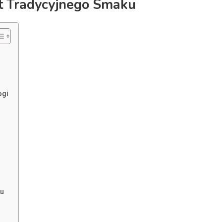
et Tradycyjnego Smaku
ogi
su