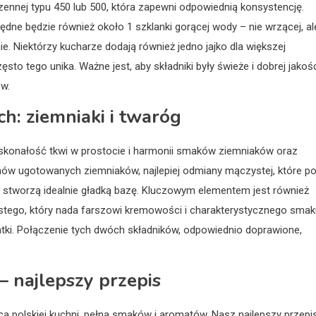
ennej typu 450 lub 500, która zapewni odpowiednią konsystencję.
ędne będzie również około 1 szklanki gorącej wody – nie wrzącej, al
ie. Niektórzy kucharze dodają również jedno jajko dla większej
to tego unika. Ważne jest, aby składniki były świeże i dobrej jakośc
ów.
h: ziemniaki i twaróg
doskonałość tkwi w prostocie i harmonii smaków ziemniaków oraz
ów ugotowanych ziemniaków, najlepiej odmiany mączystej, które p
m stworzą idealnie gładką bazę. Kluczowym elementem jest również
ustego, który nada farszowi kremowości i charakterystycznego smak
atki. Połączenie tych dwóch składników, odpowiednio doprawione,
– najlepszy przepis
 polskiej kuchni, pełna smaków i aromatów. Nasz najlepszy przepi