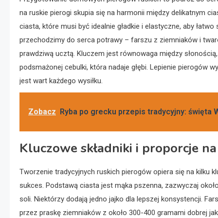
na ruskie pierogi skupia się na harmonii między delikatnym
ciasta, które musi być idealnie gładkie i elastyczne, aby łatw
przechodzimy do serca potrawy – farszu z ziemniaków i twaro
prawdziwą ucztą. Kluczem jest równowaga między słonością, 
podsmażonej cebulki, która nadaje głębi. Lepienie pierogów 
jest wart każdego wysiłku.
Zobacz
Ryba po grecku przepis tradycyjny: święta W
Kluczowe składniki i proporcje na
Tworzenie tradycyjnych ruskich pierogów opiera się na kilku 
sukces. Podstawą ciasta jest mąka pszenna, zazwyczaj około 
soli. Niektórzy dodają jedno jajko dla lepszej konsystencji. 
przez praskę ziemniaków z około 300-400 gramami dobrej jako