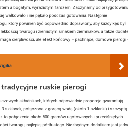
 ciastem a bogatym, wyrazistym farszem. Zaczynamy od przygotowani
o się wałkowało i nie pękało podczas gotowania. Następnie
gu, który powinien być odpowiednio doprawiony, aby każdy kęs był
lekkością twarogu i ziemistym smakiem ziemniaków, a także dodat
wymaga cierpliwości, ale efekt końcowy – pachnące, domowe pierogi 
igilia
 tradycyjne ruskie pierogi
kluczowych składnikach, których odpowiednie proporcje gwarantują
3 szklanek, połączona z gorącą wodą (około 1 szklanki) i szczyptą
Farsz to połączenie około 500 gramów ugotowanych i przeciśniętych
ści twarogu, najlepiej półtłustego. Niezbędnym dodatkiem jest jedn