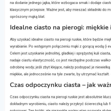
na dodanie jednego jajka, które wzbogaca smak i dodaje ciast
klasycznym przepisie. Ważne jest, aby mieszać składniki do m
oprószony mąką blat.
Idealne ciasto na pierogi: miękkie 
Aby uzyskać idealne ciasto na pierogi ruskie, które będzie mię
wyrabianie. Po wstępnym połączeniu mąki z gorącą wodą (i ew
Celem jest uzyskanie jednolitej, gładkiej i sprężystej kuli ciasta
nadaje ciastu elastyczność, co jest niezbędne podczas wałkow
odrobinę wody; jeśli zbyt klejące, należy podsypać je niewielk
miękkie, ale jednocześnie na tyle zwarte, by utrzymać kształt.
Czas odpoczynku ciasta – jak ważn
Czas odpoczynku ciasta na pierogi ruskie jest absolutnie kluc
dokładnym wyrobieniu, ciasto należy przykryć ściereczką lub
pokojowej. Ten krótki, ale niezwykle ważny etap pozwala gluten