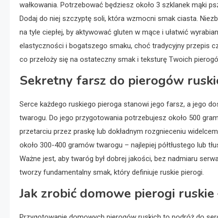
wałkowania. Potrzebować będziesz około 3 szklanek mąki psz
Dodaj do niej szczyptę soli, która wzmocni smak ciasta. Niezb
na tyle ciepłej, by aktywować gluten w mące i ułatwić wyrabian
elastyczności i bogatszego smaku, choć tradycyjny przepis częs
co przełoży się na ostateczny smak i teksturę Twoich pierog
Sekretny farsz do pierogów ruskic
Serce każdego ruskiego pieroga stanowi jego farsz, a jego 
twarogu. Do jego przygotowania potrzebujesz około 500 gram
przetarciu przez praskę lub dokładnym rozgnieceniu widelce
około 300-400 gramów twarogu – najlepiej półtłustego lub tł
Ważne jest, aby twaróg był dobrej jakości, bez nadmiaru serw
tworzy fundamentalny smak, który definiuje ruskie pierogi.
Jak zrobić domowe pierogi ruskie 
Przygotowanie domowych pierogów ruskich to podróż do serca