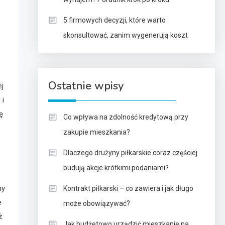
5 firmowych decyzji, które warto
skonsultować, zanim wygenerują koszt
Ostatnie wpisy
ej
 i
ę
Co wpływa na zdolność kredytową przy
zakupie mieszkania?
Dlaczego drużyny piłkarskie coraz częściej
budują akcje krótkimi podaniami?
my
Kontrakt piłkarski – co zawiera i jak długo
e
może obowiązywać?
ż
Jak budżetowo urządzić mieszkanie na