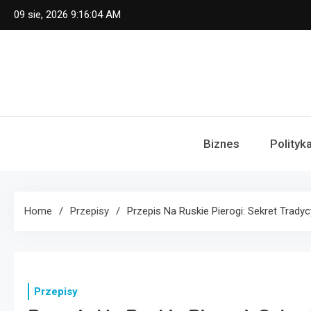
Skip
09 sie, 2026
9:16:05 AM
to
content
Biznes
Polityk
Home
Przepisy
Przepis Na Ruskie Pierogi: Sekret Trad
Przepisy