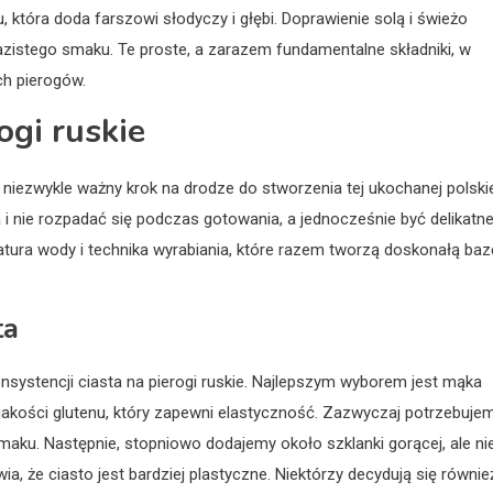
, która doda farszowi słodyczy i głębi. Doprawienie solą i świeżo
zistego smaku. Te proste, a zarazem fundamentalne składniki, w
ch pierogów.
ogi ruskie
i niezwykle ważny krok na drodze do stworzenia tej ukochanej polski
i nie rozpadać się podczas gotowania, a jednocześnie być delikatne
ura wody i technika wyrabiania, które razem tworzą doskonałą baz
ta
systencji ciasta na pierogi ruskie. Najlepszym wyborem jest mąka
 jakości glutenu, który zapewni elastyczność. Zazwyczaj potrzebuje
smaku. Następnie, stopniowo dodajemy około szklanki gorącej, ale ni
 że ciasto jest bardziej plastyczne. Niektórzy decydują się równie