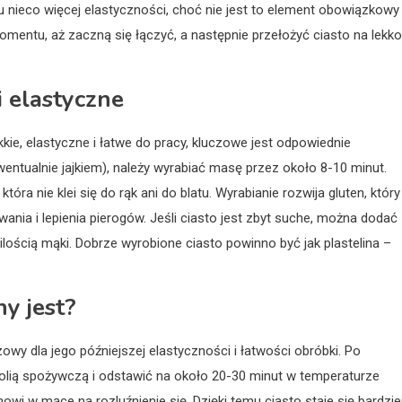
u nieco więcej elastyczności, choć nie jest to element obowiązkowy
omentu, aż zaczną się łączyć, a następnie przełożyć ciasto na lekko
i elastyczne
kkie, elastyczne i łatwe do pracy, kluczowe jest odpowiednie
entualnie jajkiem), należy wyrabiać masę przez około 8-10 minut.
, która nie klei się do rąk ani do blatu. Wyrabianie rozwija gluten, który
ania i lepienia pierogów. Jeśli ciasto jest zbyt suche, można dodać
ą ilością mąki. Dobrze wyrobione ciasto powinno być jak plastelina –
y jest?
zowy dla jego późniejszej elastyczności i łatwości obróbki. Po
 folią spożywczą i odstawić na około 20-30 minut w temperaturze
owi w mące na rozluźnienie się. Dzięki temu ciasto staje się bardzie