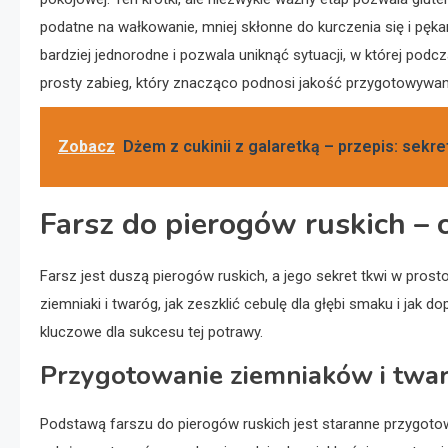
podatne na wałkowanie, mniej skłonne do kurczenia się i pękani
bardziej jednorodne i pozwala uniknąć sytuacji, w której pod
prosty zabieg, który znacząco podnosi jakość przygotowywa
Zobacz
Dżem z cukinii z galaretką – przepis: sekr
Farsz do pierogów ruskich – 
Farsz jest duszą pierogów ruskich, a jego sekret tkwi w prost
ziemniaki i twaróg, jak zeszklić cebulę dla głębi smaku i jak 
kluczowe dla sukcesu tej potrawy.
Przygotowanie ziemniaków i twa
Podstawą farszu do pierogów ruskich jest staranne przygotow