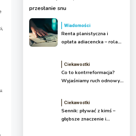
przesłanie snu
e
Wiadomości
i,
Renta planistyczna i
opłata adiacencka – rola
rzeczoznawcy w sporze z
gminą
Ciekawostki
Co to kontrreformacja?
o
Wyjaśniamy ruch odnowy
Kościoła
u.
Ciekawostki
Sennik: pływać z kimś –
głębsze znaczenie i
interpretacja snu
s