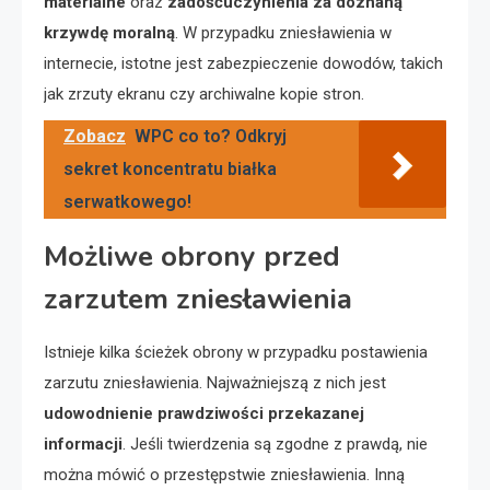
materialne
oraz
zadośćuczynienia za doznaną
krzywdę moralną
. W przypadku zniesławienia w
internecie, istotne jest zabezpieczenie dowodów, takich
jak zrzuty ekranu czy archiwalne kopie stron.
Zobacz
WPC co to? Odkryj
sekret koncentratu białka
serwatkowego!
Możliwe obrony przed
zarzutem zniesławienia
Istnieje kilka ścieżek obrony w przypadku postawienia
zarzutu zniesławienia. Najważniejszą z nich jest
udowodnienie prawdziwości przekazanej
informacji
. Jeśli twierdzenia są zgodne z prawdą, nie
można mówić o przestępstwie zniesławienia. Inną