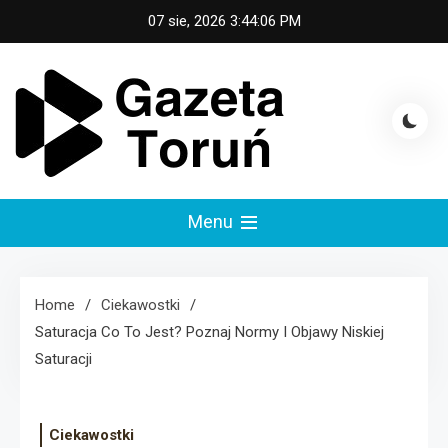
Skip
07 sie, 2026
3:44:07 PM
to
content
Gazeta Toruń
Menu
Home
Ciekawostki
Saturacja Co To Jest? Poznaj Normy I Objawy Niskiej
Saturacji
Ciekawostki