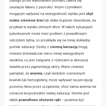
Dlatego przed wykonaniem pomiaru zaleca się
usunięcie lakieru z paznokci. Innym czynnikiem
mogącym wpływać na wiarygodność wyniku jest
zbyt
niskie ciśnienie krwi
lub słabe krążenie obwodowe, na
przykład w wyniku zimnych dłoni. W takich sytuacjach
pulsoksymetr może mieć problem z prawidłowym
odczytem tętna, co przekłada się na mniej dokładny
pomiar saturacji. Osoby z
ciemną karnacją
mogą
również doświadczać nieco mniej wiarygodnych
wyników, co jest związane z różnicami w absorpcji
światła przez pigmentację skóry. Warto również
pamiętać, że
anemia
, czyli niedobór czerwonych
krwinek lub hemoglobiny, może wpływać na percepcję
poziomu tlenu przez urządzenie, choć sama anemia nie
oznacza bezpośrednio niskiej saturacji. Istotne jest
także
prawidłowe ułożenie ręki
– powinna być