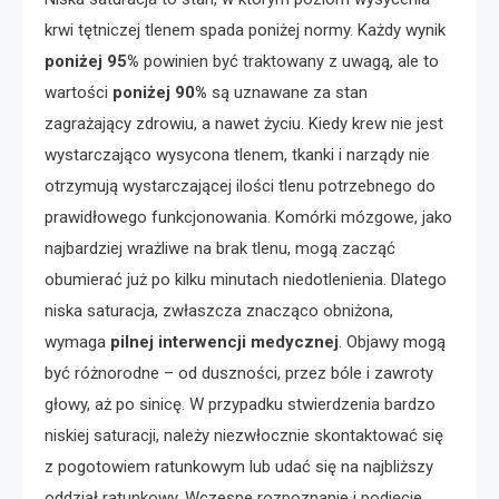
krwi tętniczej tlenem spada poniżej normy. Każdy wynik
poniżej 95%
powinien być traktowany z uwagą, ale to
wartości
poniżej 90%
są uznawane za stan
zagrażający zdrowiu, a nawet życiu. Kiedy krew nie jest
wystarczająco wysycona tlenem, tkanki i narządy nie
otrzymują wystarczającej ilości tlenu potrzebnego do
prawidłowego funkcjonowania. Komórki mózgowe, jako
najbardziej wrażliwe na brak tlenu, mogą zacząć
obumierać już po kilku minutach niedotlenienia. Dlatego
niska saturacja, zwłaszcza znacząco obniżona,
wymaga
pilnej interwencji medycznej
. Objawy mogą
być różnorodne – od duszności, przez bóle i zawroty
głowy, aż po sinicę. W przypadku stwierdzenia bardzo
niskiej saturacji, należy niezwłocznie skontaktować się
z pogotowiem ratunkowym lub udać się na najbliższy
oddział ratunkowy. Wczesne rozpoznanie i podjęcie