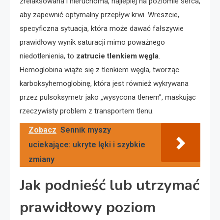
zrelaksowana i nieruchoma, najlepiej na poziomie serca,
aby zapewnić optymalny przepływ krwi. Wreszcie,
specyficzna sytuacja, która może dawać fałszywie
prawidłowy wynik saturacji mimo poważnego
niedotlenienia, to
zatrucie tlenkiem węgla
.
Hemoglobina wiąże się z tlenkiem węgla, tworząc
karboksyhemoglobinę, która jest również wykrywana
przez pulsoksymetr jako „wysycona tlenem”, maskując
rzeczywisty problem z transportem tlenu.
Zobacz
Sennik myszy
uciekające: ukryte lęki i szybkie
zmiany
Jak podnieść lub utrzymać
prawidłowy poziom